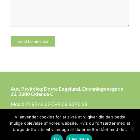
Aut. Psykolog Dorte Engelund, Dronningensgade
23, 5000 Odense C
Mobil: 29 85 46 69 CVR:38 33 70 68
Privatlivspolitik
Vi anvender cookies for at sikre at vi giver dig den bedst
mulige oplevelse af vores website. Hvis du fortsætter med at
bruge dette site vil vi antage at du er indforstået med det.
Ok
Læs mere