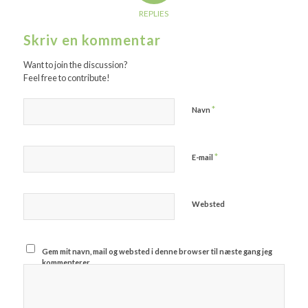
REPLIES
Skriv en kommentar
Want to join the discussion?
Feel free to contribute!
*
Navn
*
E-mail
Websted
Gem mit navn, mail og websted i denne browser til næste gang jeg
kommenterer.