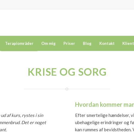
Terapiområder
Om mig
Priser
Blog
Kontakt
Klien
KRISE OG SORG
Hvordan kommer man
d af kurs, rystes i sin
Efter smertelige hændelser, vi
ammenbrud. Det er noget
ubehagelige erindringer og føl
ant.
kan rummes af bevidstheden. V