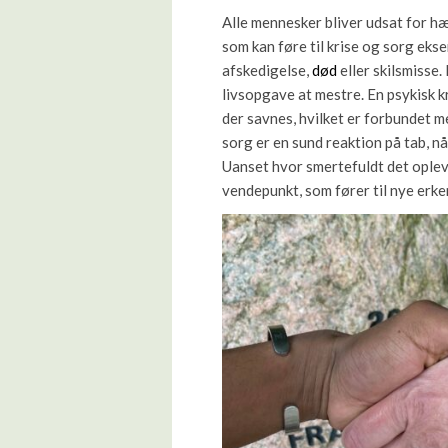
Alle mennesker bliver udsat for hæ
som kan føre til krise og sorg eks
afskedigelse,
død
eller skilsmisse. 
livsopgave at mestre. En psykisk k
der savnes, hvilket er forbundet m
sorg er en sund reaktion på tab, nå
Uanset hvor smertefuldt det opleve
vendepunkt, som fører til nye erke