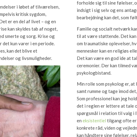
forholde sig til sine følelser,
ndelser i løbet af tilværelsen,
indsigt i sig selv og ens ant
empelvis kritisk sygdom,
bearbejdning kan det, som føl
Det er en del af livet – og en
rise kan skyldes tab af noget,
Familie og socialt netværk kan
ed smerte og sorg. Krise og
til at være støttende. Det ka
r det kun varer i en periode.
om traumatiske oplevelser, hv
s, kan det blive et
mennesker kan en religiøs elle
ndelser og livsmuligheder.
Det kan være en god ide at ta
ceremonier. Der kan tilmed væ
psykologbistand.
Min rolle som psykolog er, at 
samt rumme og tage imod det
Som professionel kan jeg hold
det i reglen er lettere at tal
spørgsmål i relation til valg i
en
eksistentiel
tilgang ofte er
konkrete råd, viden og vejledn
kan håndtere sine følelser, re