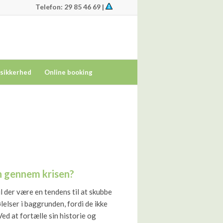
Telefon: 29 85 46 69 |
tsikkerhed
Online booking
 gennem krisen?
l der være en tendens til at skubbe
elser i baggrunden, fordi de ikke
ed at fortælle sin historie og