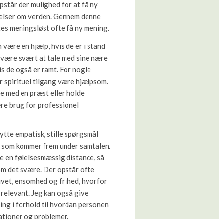
 opstår der mulighed for at få ny
agelser om verden. Gennem denne
tes meningsløst ofte få ny mening.
 være en hjælp, hvis de er i stand
n være svært at tale med sine nære
is de også er ramt. For nogle
r spirituel tilgang være hjælpsom.
le med en præst eller holde
re brug for professionel
lytte empatisk, stille spørgsmål
, som kommer frem under samtalen.
e en følelsesmæssig distance, så
e om det svære. Der opstår ofte
 livet, ensomhed og frihed, hvorfor
 relevant. Jeg kan også give
ing i forhold til hvordan personen
lationer og problemer.