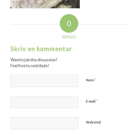
0
REPLIES
Skriv en kommentar
Want to join the discussion?
Feel free to contribute!
*
Navn
*
E-mail
Websted