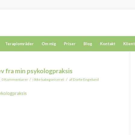
Terapiområder
Om mig
Priser
Blog
Kontakt
Klien
v fra min psykologpraksis
/
/
0 Kommentarer
i
Ikke kategoriseret
af
Dorte Engelund
ykologpraksis