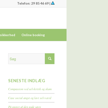
Telefon: 29 85 46 69 |
tsikkerhed
Online booking
SENESTE INDLÆG
Compassion ved selvkritik og skam
Case social angst og lavt selvværd
På sporet af den gode søvn