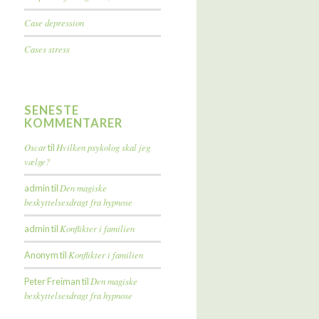
Case depression
Cases stress
SENESTE
KOMMENTARER
Oscar
Hvilken psykolog skal jeg
til
vælge?
Den magiske
admin
til
beskyttelsesdragt fra hypnose
Konflikter i familien
admin
til
Konflikter i familien
Anonym
til
Den magiske
Peter Freiman
til
beskyttelsesdragt fra hypnose