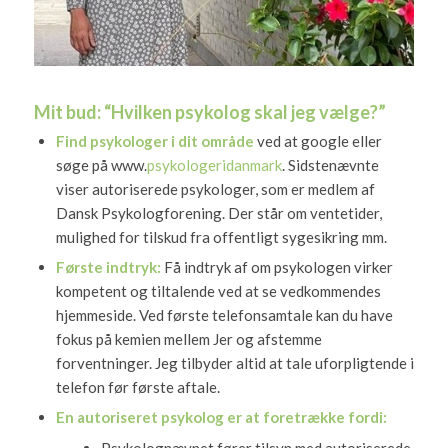
Mit bud: “Hvilken psykolog skal jeg vælge?”
Find psykologer i dit område
ved at google eller
søge på www.
psykologeridanmark
. Sidstenævnte
viser autoriserede psykologer, som er medlem af
Dansk Psykologforening. Der står om ventetider,
mulighed for tilskud fra offentligt sygesikring mm.
Første indtryk:
Få indtryk af om psykologen virker
kompetent og tiltalende ved at se vedkommendes
hjemmeside. Ved første telefonsamtale kan du have
fokus på kemien mellem Jer og afstemme
forventninger. Jeg tilbyder altid at tale uforpligtende i
telefon før første aftale.
En autoriseret
psykolog
er at foretrække fordi:
Psykolognævnet fører tilsyn med autoriserede