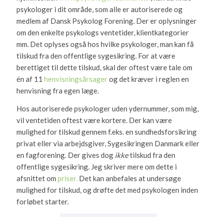
psykologer i dit område, som alle er autoriserede og
medlem af Dansk Psykolog Forening. Der er oplysninger
om den enkelte psykologs ventetider, klientkategorier
mm. Det oplyses også hos hvilke psykologer, man kan få
tilskud fra den offentlige sygesikring. For at være
berettiget til dette tilskud, skal der oftest være tale om
én af 11
henvisningsårsager
og det kræver i reglen en
henvisning fra egen læge.
Hos autoriserede psykologer uden ydernummer, som mig,
vil ventetiden oftest være kortere. Der kan være
mulighed for tilskud gennem f.eks. en sundhedsforsikring
privat eller via arbejdsgiver, Sygesikringen Danmark eller
en fagforening. Der gives dog
ikke
tilskud fra den
offentlige sygesikring. Jeg skriver mere om dette i
afsnittet om
priser.
Det kan anbefales at undersøge
mulighed for tilskud, og drøfte det med psykologen inden
forløbet starter.